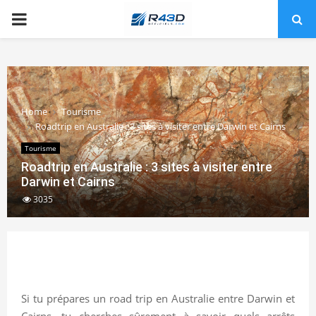
PRIMARY
MENU
Home
Tourisme
Roadtrip en Australie : 3 sites à visiter entre Darwin et Cairns
Tourisme
Roadtrip en Australie : 3 sites à visiter entre
Darwin et Cairns
3035
Si tu prépares un road trip en Australie entre Darwin et
Cairns, tu cherches sûrement à savoir quels arrêts