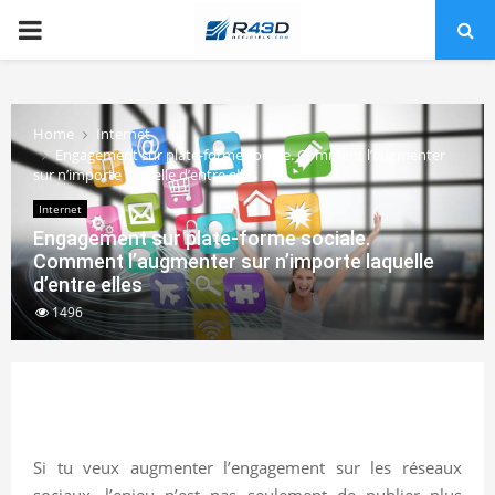
PRIMARY
MENU
Home
Internet
Engagement sur plate-forme sociale. Comment l’augmenter
sur n’importe laquelle d’entre elles
Internet
Engagement sur plate-forme sociale.
Comment l’augmenter sur n’importe laquelle
d’entre elles
1496
Si tu veux augmenter l’engagement sur les réseaux
sociaux, l’enjeu n’est pas seulement de publier plus