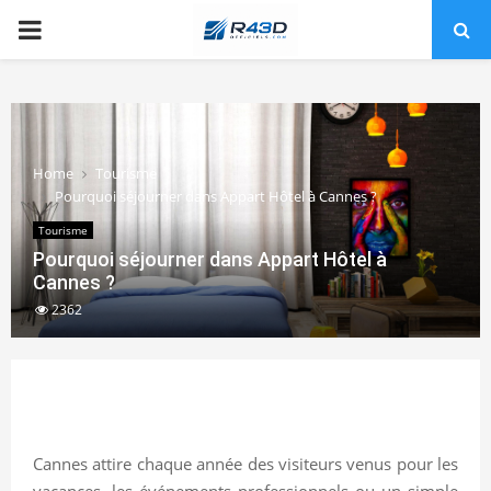
PRIMARY
MENU
Home
Tourisme
Pourquoi séjourner dans Appart Hôtel à Cannes ?
Tourisme
Pourquoi séjourner dans Appart Hôtel à
Cannes ?
2362
Cannes attire chaque année des visiteurs venus pour les
vacances, les événements professionnels ou un simple