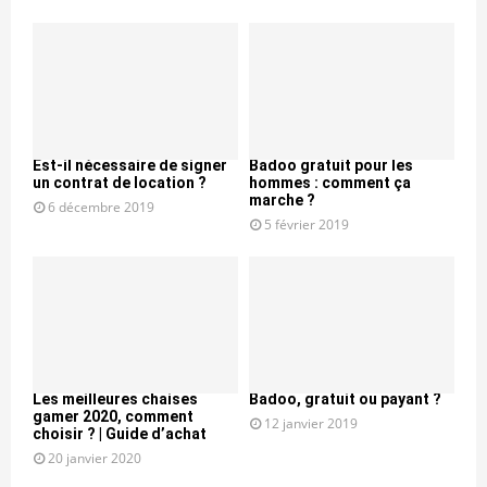
Est-il nécessaire de signer
Badoo gratuit pour les
un contrat de location ?
hommes : comment ça
marche ?
6 décembre 2019
5 février 2019
Les meilleures chaises
Badoo, gratuit ou payant ?
gamer 2020, comment
12 janvier 2019
choisir ? | Guide d’achat
20 janvier 2020