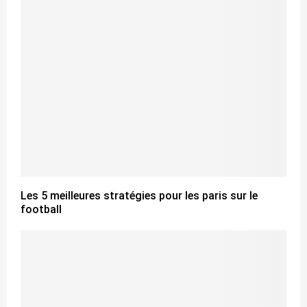
Les 5 meilleures stratégies pour les paris sur le
football