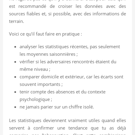
est recommandé de croiser les données avec des
sources fiables et, si possible, avec des informations de
terrain.
Voici ce qu’il faut faire en pratique :
analyser les statistiques récentes, pas seulement
les moyennes saisonnières ;
vérifier si les adversaires rencontrés étaient du
même niveau ;
comparer domicile et extérieur, car les écarts sont
souvent importants ;
tenir compte des absences et du contexte
psychologique ;
ne jamais parier sur un chiffre isolé.
Les statistiques deviennent vraiment utiles quand elles
servent à confirmer une tendance que tu as déjà