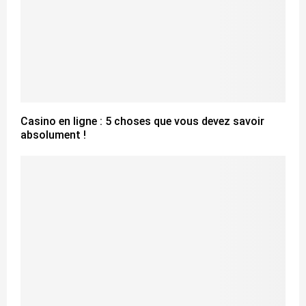
Casino en ligne : 5 choses que vous devez savoir
absolument !