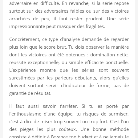
adversaire en difficulté. En revanche, si la série repose
surtout sur des adversaires faibles ou sur des victoires
arrachées de peu, il faut rester prudent. Une série
impressionnante peut masquer des fragilités.
Concrètement, ce type d’analyse demande de regarder
plus loin que le score brut. Tu dois observer la manière
dont les victoires ont été obtenues : domination nette,
réussite exceptionnelle, ou simple efficacité ponctuelle.
L’expérience montre que les séries sont souvent
surestimées par les parieurs débutants, alors qu’elles
doivent surtout servir d’indicateur de forme, pas de
garantie de résultat.
Il faut aussi savoir t’arrêter. Si tu es porté par
l’enthousiasme d’une équipe, tu risques de surmiser,
c’est-à-dire de miser trop souvent ou trop fort. C’est l’un
des pièges les plus coûteux. Une bonne méthode
consiste à définir à l’avance ton budget et à ne jamais le