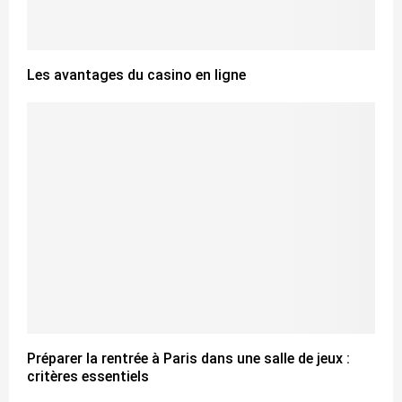
Les avantages du casino en ligne
Préparer la rentrée à Paris dans une salle de jeux :
critères essentiels