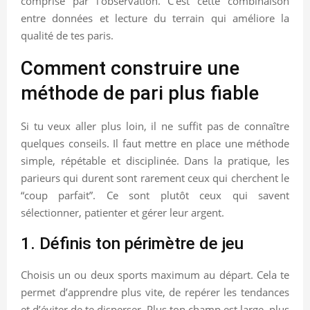
comprise par l’observation. C’est cette combinaison
entre données et lecture du terrain qui améliore la
qualité de tes paris.
Comment construire une
méthode de pari plus fiable
Si tu veux aller plus loin, il ne suffit pas de connaître
quelques conseils. Il faut mettre en place une méthode
simple, répétable et disciplinée. Dans la pratique, les
parieurs qui durent sont rarement ceux qui cherchent le
“coup parfait”. Ce sont plutôt ceux qui savent
sélectionner, patienter et gérer leur argent.
1. Définis ton périmètre de jeu
Choisis un ou deux sports maximum au départ. Cela te
permet d’apprendre plus vite, de repérer les tendances
et d’éviter de te disperser. Plus ton champ est large, plus