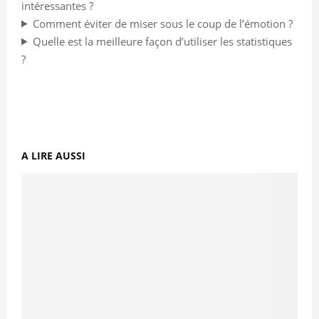
intéressantes ?
Comment éviter de miser sous le coup de l’émotion ?
Quelle est la meilleure façon d’utiliser les statistiques
?
A LIRE AUSSI