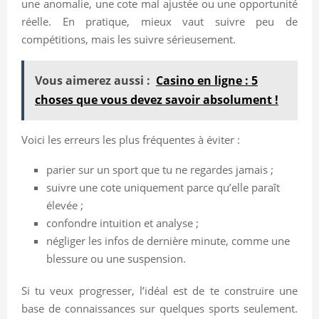
une anomalie, une cote mal ajustée ou une opportunité
réelle. En pratique, mieux vaut suivre peu de
compétitions, mais les suivre sérieusement.
Vous aimerez aussi :
Casino en ligne : 5
choses que vous devez savoir absolument !
Voici les erreurs les plus fréquentes à éviter :
parier sur un sport que tu ne regardes jamais ;
suivre une cote uniquement parce qu’elle paraît
élevée ;
confondre intuition et analyse ;
négliger les infos de dernière minute, comme une
blessure ou une suspension.
Si tu veux progresser, l’idéal est de te construire une
base de connaissances sur quelques sports seulement.