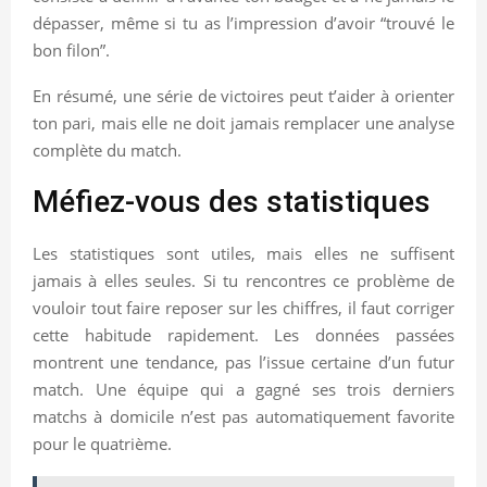
dépasser, même si tu as l’impression d’avoir “trouvé le
bon filon”.
En résumé, une série de victoires peut t’aider à orienter
ton pari, mais elle ne doit jamais remplacer une analyse
complète du match.
Méfiez-vous des statistiques
Les statistiques sont utiles, mais elles ne suffisent
jamais à elles seules. Si tu rencontres ce problème de
vouloir tout faire reposer sur les chiffres, il faut corriger
cette habitude rapidement. Les données passées
montrent une tendance, pas l’issue certaine d’un futur
match. Une équipe qui a gagné ses trois derniers
matchs à domicile n’est pas automatiquement favorite
pour le quatrième.