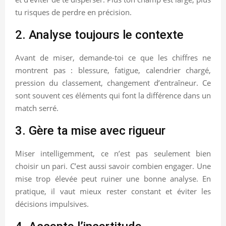
tu risques de perdre en précision.
2. Analyse toujours le contexte
Avant de miser, demande-toi ce que les chiffres ne
montrent pas : blessure, fatigue, calendrier chargé,
pression du classement, changement d’entraîneur. Ce
sont souvent ces éléments qui font la différence dans un
match serré.
3. Gère ta mise avec rigueur
Miser intelligemment, ce n’est pas seulement bien
choisir un pari. C’est aussi savoir combien engager. Une
mise trop élevée peut ruiner une bonne analyse. En
pratique, il vaut mieux rester constant et éviter les
décisions impulsives.