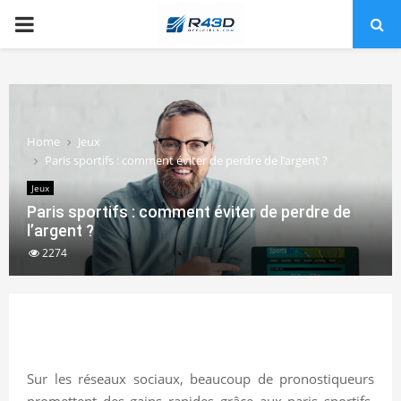
PRIMARY
MENU
Home
Jeux
Paris sportifs : comment éviter de perdre de l’argent ?
Jeux
Paris sportifs : comment éviter de perdre de
l’argent ?
2274
Sur les réseaux sociaux, beaucoup de pronostiqueurs
promettent des gains rapides grâce aux paris sportifs.