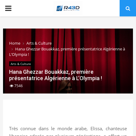
PRIMARY
MENU
Home
Arts & Culture
Hana Ghezzar Bouakkaz, première présentatrice Algérienne à
L’Olympia !
Arts & Culture
Hana Ghezzar Bouakkaz, première
présentatrice Algérienne à L’Olympia !
7546
Très connue dans le monde arabe, Elissa, chanteuse
libanaise adorée par plusieurs générations, a offert un