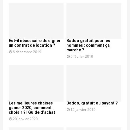
Est-il nécessaire de signer
Badoo gratuit pour les
un contrat de location ?
hommes : comment ça
marche ?
6 décembre 2019
5 février 2019
Les meilleures chaises
Badoo, gratuit ou payant ?
gamer 2020, comment
12 janvier 2019
choisir ? | Guide d’achat
20 janvier 2020