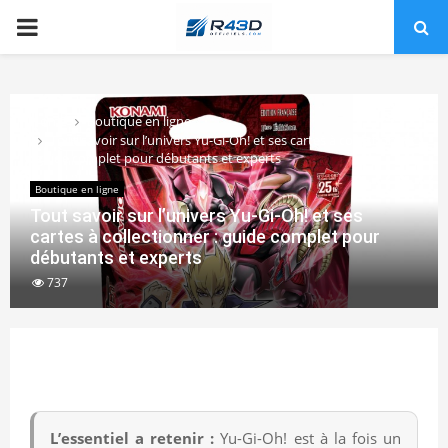
PRIMARY
MENU
Home
Boutique en ligne
Tout savoir sur l’univers Yu-Gi-Oh! et ses cartes à collectionner
: guide complet pour débutants et experts
Boutique en ligne
Tout savoir sur l’univers Yu-Gi-Oh! et ses
cartes à collectionner : guide complet pour
débutants et experts
737
L’essentiel a retenir :
Yu-Gi-Oh! est à la fois un