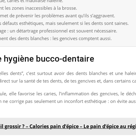
ue, caries et mauvaise haleine.
nt les zones inaccessibles à la brosse.
rmet de prévenir les problèmes avant qu’ils s’aggravent.
ns défauts esthétiques, mais seulement si les dents sont saines.
sage : un détartrage professionnel est souvent nécessaire.
ment des dents blanches : les gencives comptent aussi.
e hygiène bucco-dentaire
es dents”, c’est surtout avoir des dents blanches et une halei
irect sur la santé de tes dents, de tes gencives et, dans certains ca
le, elle favorise les caries, l’inflammation des gencives, le dé
 ne corrige pas seulement un inconfort esthétique : on évite aus
-il grossir ? – Calories pain d’épice – Le pain d’épice au ré