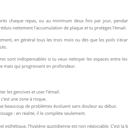
 après chaque repas, ou au minimum deux fois par jour, penda
u réduis nettement l’accumulation de plaque et tu protèges l’émail.
rement, en général tous les trois mois ou dès que les poils s’éc
cès.
aires sont indispensables si tu veux nettoyer les espaces entre le
uite mais qui progressent en profondeur.
ter les gencives et user l’émail.
 c’est une zone à risque.
 que beaucoup de problèmes évoluent sans douleur au début.
sage : en réalité, il le complète seulement.
et esthétique, l’hygiène quotidienne est non négociable. C’est la b