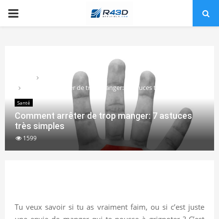
PRIMARY
MENU
Home
Santé
Comment arrêter de trop manger: 7 astuces très simples
Santé
Comment arrêter de trop manger: 7 astuces
très simples
1599
Tu veux savoir si tu as vraiment faim, ou si c’est juste
une envie de manger qui te pousse à grignoter ? C’est