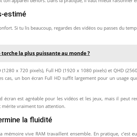
ent ton appareil dehors. Dans la pratique, il vaut mieux raisonner 
us-estimé
confort. Si tu lis beaucoup, regardes des vidéos ou passes du temps 
e torche la plus puissante au monde ?
(1280 x 720 pixels), Full HD (1920 x 1080 pixels) et QHD (2560 x
des cas, un bon écran Full HD suffit largement pour un usage qu
rand écran est agréable pour les vidéos et les jeux, mais il peut
nt mérite vraiment ton attention.
rmine la fluidité
la mémoire vive RAM travaillent ensemble. En pratique, c’est e