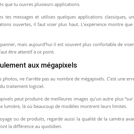
 dès que tu ouvres plusieurs applications.
es tes messages et utilises quelques applications classiques, u
ions ouvertes, il faut viser plus haut. L’expérience montre que 
nner, mais aujourd’hui il est souvent plus confortable de viser 
ut être attentif à ce point.
seulement aux mégapixels
 photos, ne t’arrête pas au nombre de mégapixels. C’est une erre
 du traitement logiciel.
xels peut produire de meilleures images qu’un autre plus “sur le
sse lumière, là où beaucoup de modèles montrent leurs limites.
yage ou de produits, regarde aussi la qualité de la caméra avant e
font la différence au quotidien.