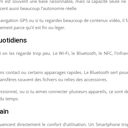
st souvent une base raisonnable, mais la capacité seule ne suf
cent aussi beaucoup l’autonomie réelle.
 navigation GPS ou si tu regardes beaucoup de contenus vidéo, il f
ement parce qu’il est fin ou léger.
uotidiens
 on les regarde trop peu. Le Wi‑Fi, le Bluetooth, le NFC, l’infra
ans contact ou certains appairages rapides. Le Bluetooth sert pou
ransfères souvent des fichiers ou relies des accessoires.
sionnel, ou si tu aimes connecter plusieurs appareils, ce sont des
 du temps.
ain
nfluencent directement le confort d’utilisation. Un Smartphone t