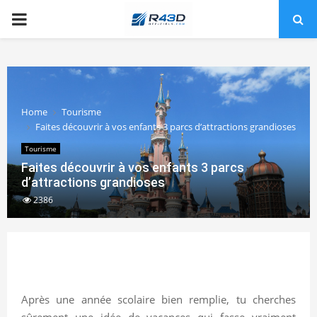
PRIMARY
MENU
Home
Tourisme
Faites découvrir à vos enfants 3 parcs d’attractions grandioses
Tourisme
Faites découvrir à vos enfants 3 parcs
d’attractions grandioses
2386
Après une année scolaire bien remplie, tu cherches
sûrement une idée de vacances qui fasse vraiment