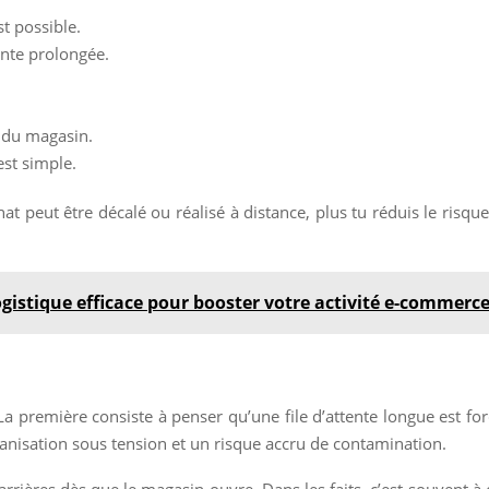
t possible.
tente prolongée.
 du magasin.
est simple.
achat peut être décalé ou réalisé à distance, plus tu réduis le risqu
ogistique efficace pour booster votre activité e-commerc
a première consiste à penser qu’une file d’attente longue est fo
organisation sous tension et un risque accru de contamination.
 barrières dès que le magasin ouvre. Dans les faits, c’est souven