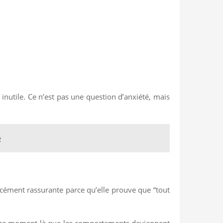
e inutile. Ce n’est pas une question d’anxiété, mais
e
rcément rassurante parce qu’elle prouve que “tout
t à ce moment-là que les comportements deviennent