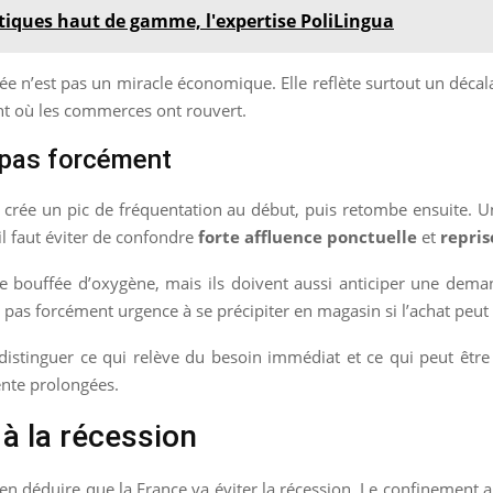
stiques haut de gamme, l'expertise PoliLingua
servée n’est pas un miracle économique. Elle reflète surtout un déca
 où les commerces ont rouvert.
 pas forcément
rée un pic de fréquentation au début, puis retombe ensuite. Une 
il faut éviter de confondre
forte affluence ponctuelle
et
repris
 bouffée d’oxygène, mais ils doivent aussi anticiper une deman
 pas forcément urgence à se précipiter en magasin si l’achat peut 
de distinguer ce qui relève du besoin immédiat et ce qui peut être
tente prolongées.
à la récession
’en déduire que la France va éviter la récession. Le confinement a l