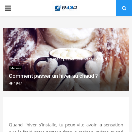
PRIMARY
MENU
Home
Maison
Comment passer un hiver au chaud ?
Maison
Comment passer un hiver au chaud ?
1947
Quand l’hiver s’installe, tu peux vite avoir la sensation
que le froid entre partout dans la maison, même quand