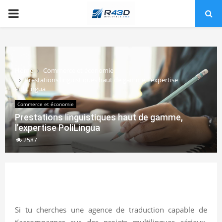
PRIMARY
MENU
Home
Commerce et économie
Prestations linguistiques haut de gamme, l’expertise
PoliLingua
Commerce et économie
Prestations linguistiques haut de gamme,
l’expertise PoliLingua
2587
Si tu cherches une agence de traduction capable de
t’accompagner sur des projets multilingues sérieux,