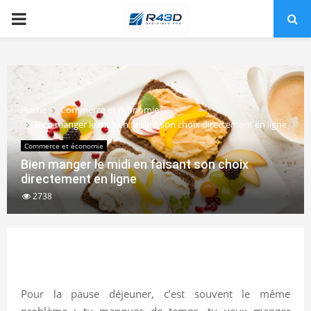
PRIMARY
MENU
Home
Commerce et économie
Bien manger le midi en faisant son choix directement en ligne
Commerce et économie
Bien manger le midi en faisant son choix
directement en ligne
2738
Pour la pause déjeuner, c’est souvent le même
problème : tu manques de temps, tu veux manger