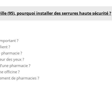
ille (95), pourquoi installer des serrures haute sécurité ?
important ?
ient ?
e pharmacie ?
teur des yeux ?
 d’une pharmacie ?
e officine ?
ncement de pharmacies ?