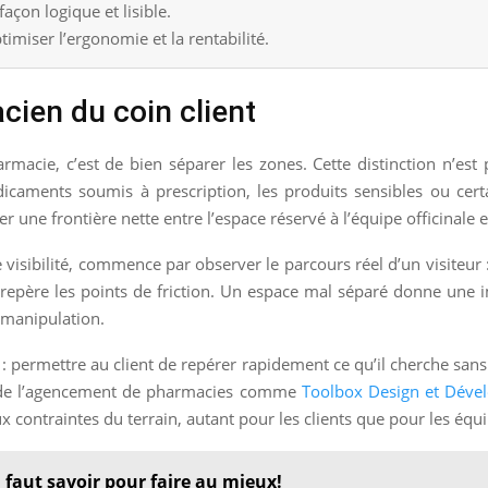
açon logique et lisible.
timiser l’ergonomie et la rentabilité.
cien du coin client
macie, c’est de bien séparer les zones. Cette distinction n’est
icaments soumis à prescription, les produits sensibles ou certa
éer une frontière nette entre l’espace réservé à l’équipe officinale 
isibilité, commence par observer le parcours réel d’un visiteur : o
 repère les points de friction. Un espace mal séparé donne une i
 manipulation.
e : permettre au client de repérer rapidement ce qu’il cherche sans 
e de l’agencement de pharmacies comme
Toolbox Design et Déve
 contraintes du terrain, autant pour les clients que pour les équi
il faut savoir pour faire au mieux!