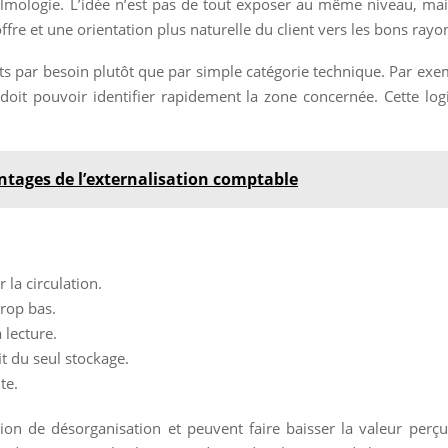
lmologie. L’idée n’est pas de tout exposer au même niveau, mais
’offre et une orientation plus naturelle du client vers les bons rayo
its par besoin plutôt que par simple catégorie technique. Par exem
t pouvoir identifier rapidement la zone concernée. Cette logiqu
ntages de l’externalisation comptable
 la circulation.
trop bas.
 lecture.
it du seul stockage.
te.
on de désorganisation et peuvent faire baisser la valeur perçue