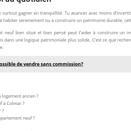
 surtout gagner en tranquillité. Tu avances avec moins d’incertitu
s à habiter sereinement ou à construire un patrimoine durable, ce
ent neuf bien situé et bien pensé peut t’aider à construire un in
scris dans une logique patrimoniale plus solide. C’est ce que rech
e.
 possible de vendre sans commission?
n logement ancien ?
f à Colmar ?
 ?
ppartement neuf ?