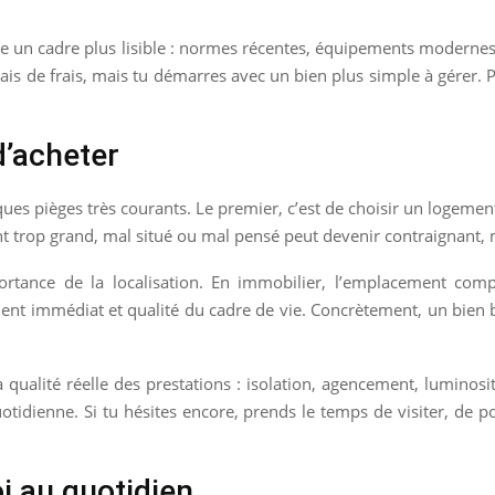
ffre un cadre plus lisible : normes récentes, équipements moderne
mais de frais, mais tu démarres avec un bien plus simple à gérer. 
d’acheter
elques pièges très courants. Le premier, c’est de choisir un logement
 trop grand, mal situé ou mal pensé peut devenir contraignant,
rtance de la localisation. En immobilier, l’emplacement compt
ent immédiat et qualité du cadre de vie. Concrètement, un bien b
a qualité réelle des prestations : isolation, agencement, lumino
uotidienne. Si tu hésites encore, prends le temps de visiter, de p
i au quotidien