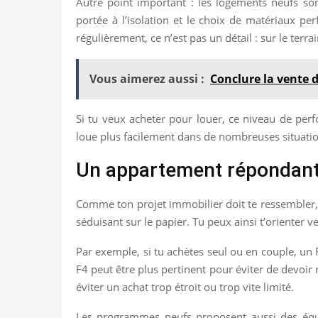
Autre point important : les logements neufs son
portée à l’isolation et le choix de matériaux pe
régulièrement, ce n’est pas un détail : sur le terr
Vous aimerez aussi :
Conclure la vente 
Si tu veux acheter pour louer, ce niveau de perf
loue plus facilement dans de nombreuses situations
Un appartement répondant
Comme ton projet immobilier doit te ressembler, l
séduisant sur le papier. Tu peux ainsi t’orienter 
Par exemple, si tu achètes seul ou en couple, un F2
F4 peut être plus pertinent pour éviter de devoir
éviter un achat trop étroit ou trop vite limité.
Les programmes neufs proposent aussi des équip