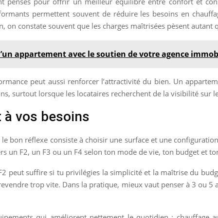
t pensés pour offrir un meilleur équilibre entre confort et con
rformants permettent souvent de réduire les besoins en chauffag
ain, on constate souvent que les charges maîtrisées pèsent autant qu
d’un appartement avec le soutien de votre agence immobi
ormance peut aussi renforcer l’attractivité du bien. Un appartem
, surtout lorsque les locataires recherchent de la visibilité sur
 à vos besoins
e bon réflexe consiste à choisir une surface et une configuration
vers un F2, un F3 ou un F4 selon ton mode de vie, ton budget et to
 peut suffire si tu privilégies la simplicité et la maîtrise du budg
 revendre trop vite. Dans la pratique, mieux vaut penser à 3 ou 5 
ements qui améliorent nettement le quotidien : chauffage au 