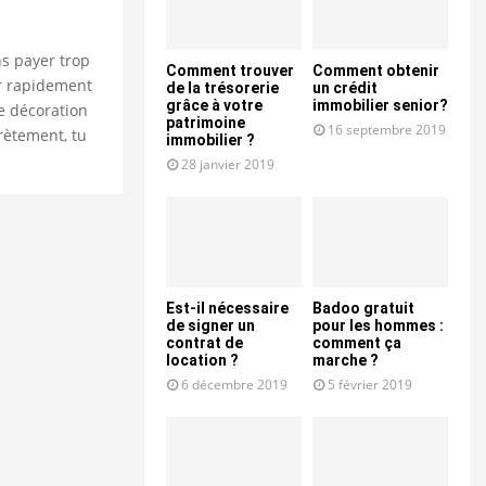
ns payer trop
Comment trouver
Comment obtenir
r rapidement
de la trésorerie
un crédit
grâce à votre
immobilier senior?
e décoration
patrimoine
16 septembre 2019
rètement, tu
immobilier ?
28 janvier 2019
Est-il nécessaire
Badoo gratuit
de signer un
pour les hommes :
contrat de
comment ça
location ?
marche ?
6 décembre 2019
5 février 2019