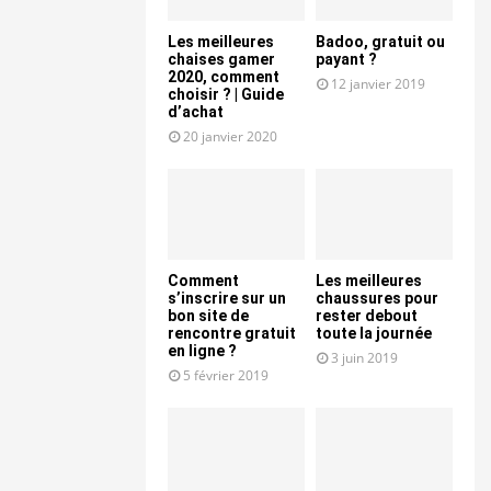
Les meilleures
Badoo, gratuit ou
chaises gamer
payant ?
2020, comment
12 janvier 2019
choisir ? | Guide
d’achat
20 janvier 2020
Comment
Les meilleures
s’inscrire sur un
chaussures pour
bon site de
rester debout
rencontre gratuit
toute la journée
en ligne ?
3 juin 2019
5 février 2019